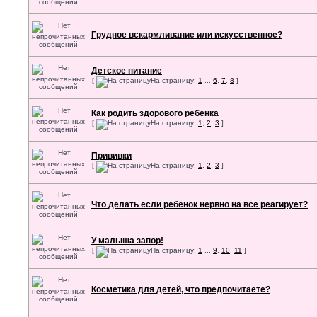
Грудное вскармливание или искусственное?
Детское питание
[
На страницу:
1
...
6
,
7
,
8
]
Как родить здорового ребенка
[
На страницу:
1
,
2
,
3
]
Прививки
[
На страницу:
1
,
2
,
3
]
Что делать если ребенок нервно на все реагирует?
У малыша запор!
[
На страницу:
1
...
9
,
10
,
11
]
Косметика для детей, что предпочитаете?