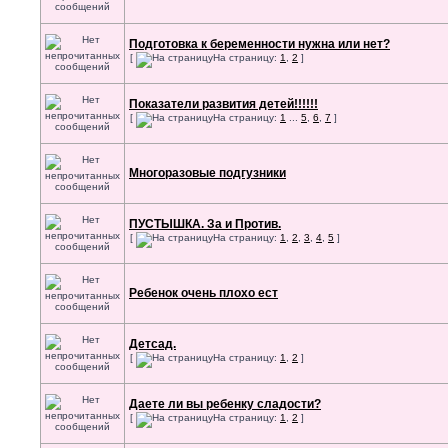
Подготовка к беременности нужна или нет?
[
На страницу:
1
,
2
]
Показатели развития детей!!!!!!
[
На страницу:
1
...
5
,
6
,
7
]
Многоразовые подгузники
ПУСТЫШКА. За и Против.
[
На страницу:
1
,
2
,
3
,
4
,
5
]
Ребенок очень плохо ест
Детсад.
[
На страницу:
1
,
2
]
Даете ли вы ребенку сладости?
[
На страницу:
1
,
2
]