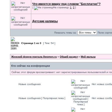
Что имеется ввиду под словом "Бесплатно"?
[
На страницу:
1
,
2
]
Детские капризы
Показать темы за:
Поле сорти
Страница
1
из
3
[ Тем: 54 ]
Женский форум портала 8women.ru
»
Общий раздел
»
Мой малыш
Кто сейчас на конференции
Сейчас этот форум просматривают: нет зарегистрированных пользователей и гос
Новые сообщения
Нет новых сооб
Новые сообщения [ Популярная тема ]
Нет новых сообщ