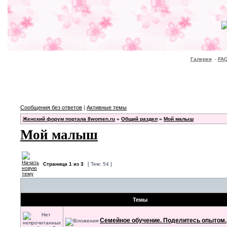
Галерея
-
FA
Сообщения без ответов
|
Активные темы
Женский форум портала 8women.ru
»
Общий раздел
»
Мой малыш
Мой малыш
Страница
1
из
3
[ Тем: 54 ]
Темы
Семейное обучение. Поделитесь опытом.