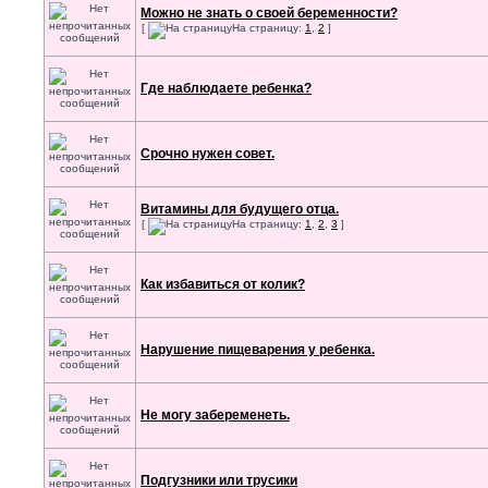
Можно не знать о своей беременности?
[
На страницу:
1
,
2
]
Где наблюдаете ребенка?
Срочно нужен совет.
Витамины для будущего отца.
[
На страницу:
1
,
2
,
3
]
Как избавиться от колик?
Нарушение пищеварения у ребенка.
Не могу забеременеть.
Подгузники или трусики